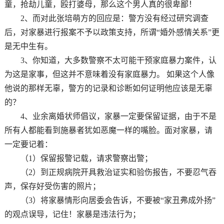
童，抢劫儿童，殴打婆母，那么这个男人真的很卑鄙！
2、而对此张培萌方的回应是：警方没有经过研究调查
后，对家暴进行报案不予以政策支持，所谓“婚外感情关系”更
是无中生有。
3、你知道，大多数警察不太可能干预家庭暴力案件，认
为这是家事，但这并不意味着没有家庭暴力。 如果这个人像
他说的那样无辜，警方的记录和诊断如何证明他应该是无辜
的？
4、业余离婚状师倡议，家暴一定要保留证据，由于不是
所有人都能看到施暴者犹如恶魔一样的嘴脸。面对家暴，请
一定要记着：
（1）保留报警记载，请求警察出警；
（2）到正规病院开具救治证实和验伤报告，不要忍气吞
声，保存好受伤害的照片；
（3）将家暴情形向居委会告诉，不要被“家丑弗成外扬”
的观点误导，记住！家暴是违法行为；