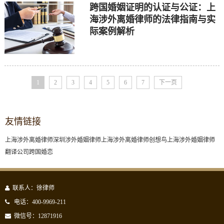
跨国婚姻证明的认证与公证：上
海涉外离婚律师的法律指南与实
际案例解析
1
2
3
4
5
6
7
下一页
友情链接
上海涉外离婚律师
深圳涉外婚姻律师
上海涉外离婚律师
创想鸟
上海涉外婚姻律师
翻译公司
跨国婚恋
联系人：徐律师
电话：400-9969-211
微信号：12871916