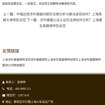
链接及权属信息，一经查实，本站将立刻删除涉嫌侵权内容。
上一篇：
中缅边境涉外婚姻问题的法律分析与解决途径如何？上海离
婚大律师告诉您
下一篇：
涉外婚姻公证认证的法律如何分析？上海著
名离婚律师告诉您
友情链接
上海涉外离婚律师
深圳涉外婚姻律师
上海涉外离婚律师
创想鸟
上海涉外婚姻律师
翻译公司
跨国婚恋
联系人：徐律师
电话：400-9969-211
微信号：12871916
地址：静安区中兴路上海火车站北广场