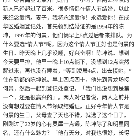
新人已经超过了百米。很多情侣在情人节结婚，以此
来纪念爱情。妻子，我将永远爱你！永远爱你！在成
华区婚姻登记处，首先领到结婚证的是1994年的陈
坤，1997年的何景，他们俩早上5点过后都来排队。为
什么要选“情人节”呢，因为这个情人节正好也是何景的
生日。昨天晚上几乎没睡，好兴奋啊！陈坤说。想到
今天要早排，他早一晚上10点躺下，没想到12点突然
醒过来，再也没有睡着，“等到凌晨4点，出去接她，”
住在新都的陈坤说。早上四点四十，他先到青龙场接
何景，然后一起到登记处登记。「我们也没想到是第
一个，还是很高兴的」。两人对记者说，两人之前并
没有想过要在情人节领取结婚证。正好今年情人节是
何景的生日，父母查了天也不错，就选了这个日子。
刚刚过了22岁的心有灵犀一点通，陈坤除了和明星同
名，还有什么魅力？「他有天分，对我也很好，长得