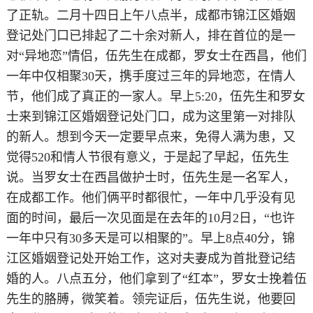
了正轨。二月十四日上午八点半，成都市锦江区婚姻
登记处门口已排起了二十余对新人，排在首位的是一
对“异地恋”情侣，伍先生在成都，罗女士在西昌，他们
一年中仅相聚30天，携手度过三年的异地恋，在情人
节，他们成了真正的一家人。早上5:20，伍先生和罗女
士来到锦江区婚姻登记处门口，成为这里第一对排队
的新人。想到今天一定要早点来，免得人满为患，又
觉得520和情人节很有意义，于是起了早起，伍先生
说。当罗女士在西昌做护士时，伍先生是一名军人，
在成都工作。他们俩平时都很忙，一年中几乎没有见
面的时间，最后一次见面是在去年的10月2日，“也许
一年中只有30多天是可以相聚的”。早上8点40分，锦
江区婚姻登记处开始工作，这对夫妻成为首批登记结
婚的人。八点五分，他们拿到了“红本”，罗女士挽着伍
先生的胳膊，微笑着。领完证后，伍先生说，他要回