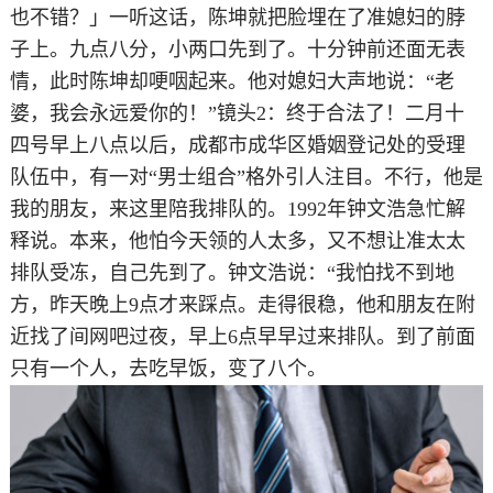
也不错？」一听这话，陈坤就把脸埋在了准媳妇的脖
子上。九点八分，小两口先到了。十分钟前还面无表
情，此时陈坤却哽咽起来。他对媳妇大声地说：“老
婆，我会永远爱你的！”镜头2：终于合法了！二月十
四号早上八点以后，成都市成华区婚姻登记处的受理
队伍中，有一对“男士组合”格外引人注目。不行，他是
我的朋友，来这里陪我排队的。1992年钟文浩急忙解
释说。本来，他怕今天领的人太多，又不想让准太太
排队受冻，自己先到了。钟文浩说：“我怕找不到地
方，昨天晚上9点才来踩点。走得很稳，他和朋友在附
近找了间网吧过夜，早上6点早早过来排队。到了前面
只有一个人，去吃早饭，变了八个。