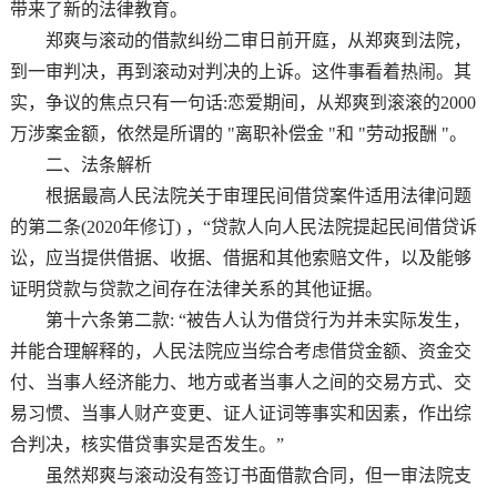
带来了新的法律教育。
郑爽与滚动的借款纠纷二审日前开庭，从郑爽到法院，
到一审判决，再到滚动对判决的上诉。这件事看着热闹。其
实，争议的焦点只有一句话:恋爱期间，从郑爽到滚滚的2000
万涉案金额，依然是所谓的 "离职补偿金 "和 "劳动报酬 "。
二、法条解析
根据最高人民法院关于审理民间借贷案件适用法律问题
的第二条(2020年修订) ，“贷款人向人民法院提起民间借贷诉
讼，应当提供借据、收据、借据和其他索赔文件，以及能够
证明贷款与贷款之间存在法律关系的其他证据。
第十六条第二款: “被告人认为借贷行为并未实际发生，
并能合理解释的，人民法院应当综合考虑借贷金额、资金交
付、当事人经济能力、地方或者当事人之间的交易方式、交
易习惯、当事人财产变更、证人证词等事实和因素，作出综
合判决，核实借贷事实是否发生。”
虽然郑爽与滚动没有签订书面借款合同，但一审法院支