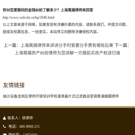
你对恋爱期间的金钱纠纷了解多少？上海离婚律师来回答
http://www.xulvshi.cn/hp/2046.html
以上文章来源于网络，如果发现有涉嫌抄袭的内容，请联系我们，并提交问题、
链接及权属信息，一经查实，本站将立刻删除涉嫌侵权内容。
上一篇：
上海离婚律师来讲讲分手时索要分手费有哪些后果
下一篇：
上海离婚房产纠纷律师为您讲解一方婚前买房产权该归谁
友情链接
抽沙设备
龙岗区律师
开锁培训学校
灌溉叠片式过滤器
浴室镜
黄浦婚姻律师
联系人：徐律师
电话：400-9969-211