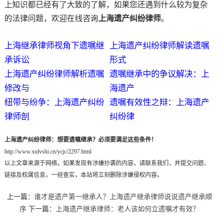
上知识都已经有了大致的了解，如果您还遇到什么较为复杂
的法律问题，欢迎在线咨询
上海遗产纠纷律师
。
上海继承律师视角下遗嘱继
上海遗产纠纷律师解读遗嘱
承诉讼
形式
上海遗产纠纷律师解析遗嘱
遗嘱继承中的争议解决：上
修改与
海遗产
纽带与纷争：上海遗产纠纷
遗嘱有效性之辩：上海遗产
律师剖
纠纷律
上海遗产纠纷律师：想要遗嘱继承？必须要满足这些条件！
http://www.xulvshi.cn/ycjc/2297.html
以上文章来源于网络，如果发现有涉嫌抄袭的内容，请联系我们，并提交问题、
链接及权属信息，一经查实，本站将立刻删除涉嫌侵权内容。
上一篇：
谁才是遗产第一继承人？上海遗产继承律师说说遗产继承顺
序
下一篇：
上海遗产继承律师：老人该如何立遗嘱才有效？