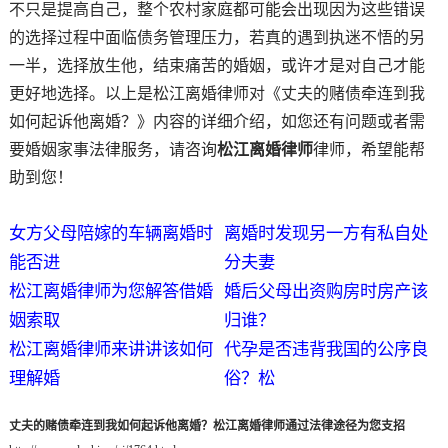
不只是提高自己，整个农村家庭都可能会出现因为这些错误
的选择过程中面临债务管理压力，若真的遇到执迷不悟的另
一半，选择放生他，结束痛苦的婚姻，或许才是对自己才能
更好地选择。以上是松江离婚律师对《丈夫的赌债牵连到我
如何起诉他离婚？》内容的详细介绍，如您还有问题或者需
要婚姻家事法律服务，请咨询
松江离婚律师
律师，希望能帮
助到您！
女方父母陪嫁的车辆离婚时
离婚时发现另一方有私自处
能否进
分夫妻
松江离婚律师为您解答借婚
婚后父母出资购房时房产该
姻索取
归谁？
松江离婚律师来讲讲该如何
代孕是否违背我国的公序良
理解婚
俗？松
丈夫的赌债牵连到我如何起诉他离婚？松江离婚律师通过法律途径为您支招