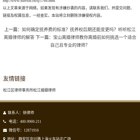
http://www.xulvshi.cn/sj/1764.html
以上文章来源于网络，如果发现有涉嫌抄袭的内容，请联系我们，并提交问题、
链接及权属信息，一经查实，本站将立刻删除涉嫌侵权内容。
上一篇：
如何确定抚养费的标准？抚养权后期还能变更吗？听听松江
离婚律师的解答
下一篇：
宝山离婚律师教你离婚前如何挑选一个适合
自己且专业的律师？
友情链接
松江区律师事务所
松江婚姻律师
联系人：徐律师
电话：400-9969-211
微信号：12871916
地址：静安区中兴路上海火车站北广场